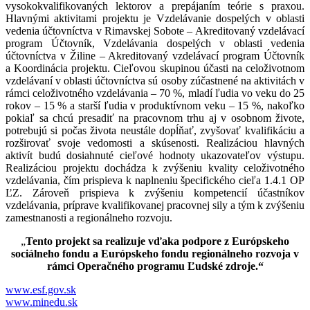
vysokokvalifikovaných lektorov a prepájaním teórie s praxou.
Hlavnými aktivitami projektu je Vzdelávanie dospelých v oblasti
vedenia účtovníctva v Rimavskej Sobote – Akreditovaný vzdelávací
program Účtovník, Vzdelávania dospelých v oblasti vedenia
účtovníctva v Žiline – Akreditovaný vzdelávací program Účtovník
a Koordinácia projektu. Cieľovou skupinou účasti na celoživotnom
vzdelávaní v oblasti účtovníctva sú osoby zúčastnené na aktivitách v
rámci celoživotného vzdelávania – 70 %, mladí ľudia vo veku do 25
rokov – 15 % a starší ľudia v produktívnom veku – 15 %, nakoľko
pokiaľ sa chcú presadiť na pracovnom trhu aj v osobnom živote,
potrebujú si počas života neustále dopĺňať, zvyšovať kvalifikáciu a
rozširovať svoje vedomosti a skúsenosti. Realizáciou hlavných
aktivít budú dosiahnuté cieľové hodnoty ukazovateľov výstupu.
Realizáciou projektu dochádza k zvýšeniu kvality celoživotného
vzdelávania, čím prispieva k naplneniu špecifického cieľa 1.4.1 OP
ĽZ. Zároveň prispieva k zvýšeniu kompetencií účastníkov
vzdelávania, príprave kvalifikovanej pracovnej sily a tým k zvýšeniu
zamestnanosti a regionálneho rozvoju.
„
Tento projekt sa realizuje vďaka podpore z Európskeho
sociálneho fondu a Európskeho fondu regionálneho rozvoja v
rámci Operačného programu Ľudské zdroje.“
www.esf.gov.sk
www.minedu.sk