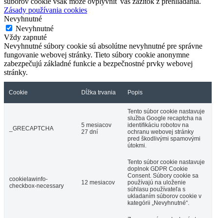
súborov cookie však môže ovplyvniť váš zážitok z prehliadania.
Zásady používania cookies
Nevyhnutné
Nevyhnutné
Vždy zapnuté
Nevyhnutné súbory cookie sú absolútne nevyhnutné pre správne
fungovanie webovej stránky. Tieto súbory cookie anonymne
zabezpečujú základné funkcie a bezpečnostné prvky webovej
stránky.
Cookie
Dĺžka trvania
Popis
Tento súbor cookie nastavuje
služba Google recaptcha na
5 mesiacov
identifikáciu robotov na
_GRECAPTCHA
27 dní
ochranu webovej stránky
pred škodlivými spamovými
útokmi.
Tento súbor cookie nastavuje
doplnok GDPR Cookie
Consent. Súbory cookie sa
cookielawinfo-
12 mesiacov
používajú na uloženie
checkbox-necessary
súhlasu používateľa s
ukladaním súborov cookie v
kategórii „Nevyhnutné“.