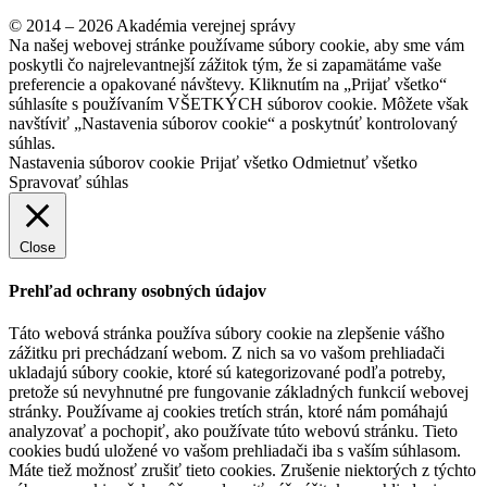
© 2014 – 2026 Akadémia verejnej správy
Na našej webovej stránke používame súbory cookie, aby sme vám
poskytli čo najrelevantnejší zážitok tým, že si zapamätáme vaše
preferencie a opakované návštevy. Kliknutím na „Prijať všetko“
súhlasíte s používaním VŠETKÝCH súborov cookie. Môžete však
navštíviť „Nastavenia súborov cookie“ a poskytnúť kontrolovaný
súhlas.
Nastavenia súborov cookie
Prijať všetko
Odmietnuť všetko
Spravovať súhlas
Close
Prehľad ochrany osobných údajov
Táto webová stránka používa súbory cookie na zlepšenie vášho
zážitku pri prechádzaní webom.
Z nich sa vo vašom prehliadači
ukladajú súbory cookie, ktoré sú kategorizované podľa potreby,
pretože sú nevyhnutné pre fungovanie základných funkcií webovej
stránky.
Používame aj cookies tretích strán, ktoré nám pomáhajú
analyzovať a pochopiť, ako používate túto webovú stránku.
Tieto
cookies budú uložené vo vašom prehliadači iba s vaším súhlasom.
Máte tiež možnosť zrušiť tieto cookies.
Zrušenie niektorých z týchto