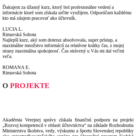
Ďakujem za úžasný kurz, ktorý bol profesionálne vedení a
informácie ktoré som získala určite využijem. Odporúčam každému
kto má záujem pracovať ako účtovník.
LUCIA L.
Rimavská Sobota
Najlepší kurz, aký som doteraz absolvovala, super prístup, a
maximálne množstvo informácií za relatívne krátky čas, z mojej
strany maximálna spokojnosť. Čas strávený u Vás mi dal veľmi
veľa.
ROMANA E.
Rimavská Sobota
O
PROJEKTE
Akadémia Verejnej správy získala finančnú podporu na projekt
„Rozvoj kompetencií v oblasti účtovníctva“ na základe Rozhodnutia
Ministerstva školstva, vedy, výskumu a športu Slovenskej republiky