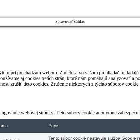
Spravovať súhlas
žitku pri prechádzaní webom.
Z nich sa vo vašom prehliadači ukladajú 
oužívame aj cookies tretích strán, ktoré nám pomáhajú analyzovať a p
nosť zrušiť tieto cookies.
Zrušenie niektorých z týchto súborov cookie
ungovanie webovej stránky. Tieto súbory cookie anonymne zabezpečujú
ania
Popis
Tento súbor cookie nastavuje služba Google r