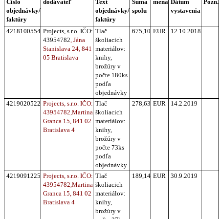
Číslo
dodávateľ
Text
Suma
mena
Dátum
Pozn.
objednávky/
objednávky/
spolu
vystavenia
faktúry
faktúry
4218100554
Projects, s.r.o. IČO:
Tlač
675,10
EUR
12.10.2018
43954782
, Jána
školiacich
Stanislava 24, 841
materiálov:
05 Bratislava
knihy,
brožúry v
počte 180ks
podľa
objednávky
4219020522
Projects, s.r.o. IČO:
Tlač
278,63
EUR
14.2.2019
43954782,
Martina
školiacich
Granca 15,
841 0
2
materiálov:
Bratislava
4
knihy,
brožúry v
počte 73ks
podľa
objednávky
4219091225
Projects, s.r.o. IČO:
Tlač
189,14
EUR
30.9.2019
43954782,
Martina
školiacich
Granca 15,
841 0
2
materiálov:
Bratislava
4
knihy,
brožúry v