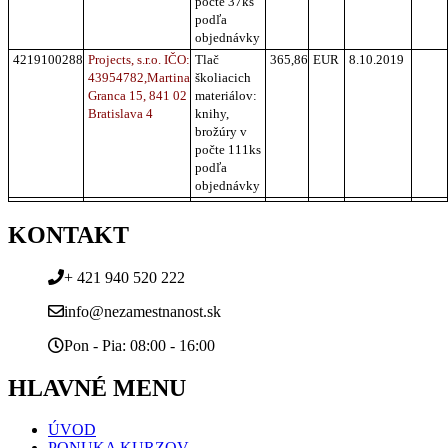
počte 37ks
podľa
objednávky
4219100288
Projects, s.r.o. IČO:
Tlač
365,86
EUR
8.10.2019
43954782,
Martina
školiacich
Granca 15,
841 0
2
materiálov:
Bratislava
4
knihy,
brožúry v
počte 111ks
podľa
objednávky
KONTAKT
+ 421 940 520 222
info@nezamestnanost.sk
Pon - Pia: 08:00 - 16:00
HLAVNÉ MENU
ÚVOD
PONUKA KURZOV