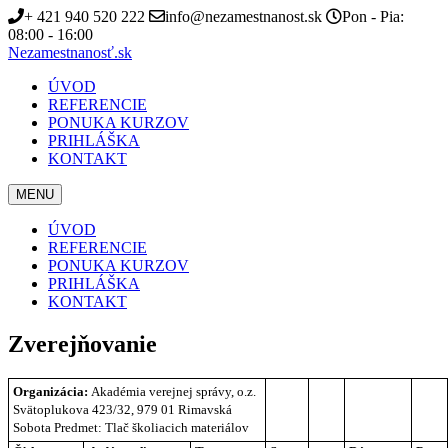
+ 421 940 520 222
info@nezamestnanost.sk
Pon - Pia:
08:00 - 16:00
Nezamestnanosť.sk
ÚVOD
REFERENCIE
PONUKA KURZOV
PRIHLÁŠKA
KONTAKT
MENU
ÚVOD
REFERENCIE
PONUKA KURZOV
PRIHLÁŠKA
KONTAKT
Zverejňovanie
Organizácia:
Akadémia verejnej správy, o.z.
Svätoplukova 423/32, 979 01 Rimavská
Sobota
Predmet: Tlač školiacich materiálov