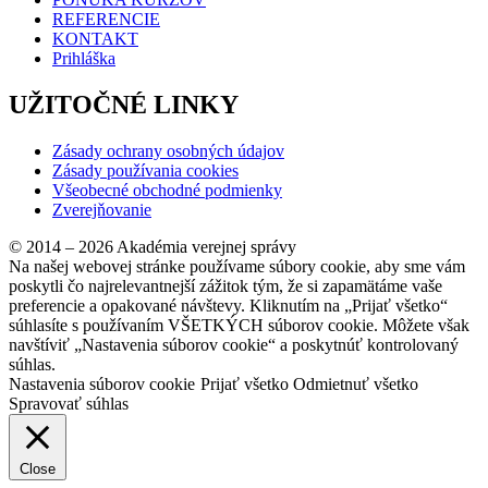
REFERENCIE
KONTAKT
Prihláška
UŽITOČNÉ LINKY
Zásady ochrany osobných údajov
Zásady používania cookies
Všeobecné obchodné podmienky
Zverejňovanie
© 2014 – 2026 Akadémia verejnej správy
Na našej webovej stránke používame súbory cookie, aby sme vám
poskytli čo najrelevantnejší zážitok tým, že si zapamätáme vaše
preferencie a opakované návštevy. Kliknutím na „Prijať všetko“
súhlasíte s používaním VŠETKÝCH súborov cookie. Môžete však
navštíviť „Nastavenia súborov cookie“ a poskytnúť kontrolovaný
súhlas.
Nastavenia súborov cookie
Prijať všetko
Odmietnuť všetko
Spravovať súhlas
Close