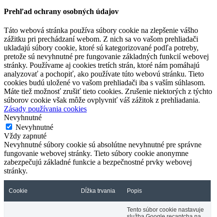
Prehľad ochrany osobných údajov
Táto webová stránka používa súbory cookie na zlepšenie vášho
zážitku pri prechádzaní webom.
Z nich sa vo vašom prehliadači
ukladajú súbory cookie, ktoré sú kategorizované podľa potreby,
pretože sú nevyhnutné pre fungovanie základných funkcií webovej
stránky.
Používame aj cookies tretích strán, ktoré nám pomáhajú
analyzovať a pochopiť, ako používate túto webovú stránku.
Tieto
cookies budú uložené vo vašom prehliadači iba s vaším súhlasom.
Máte tiež možnosť zrušiť tieto cookies.
Zrušenie niektorých z týchto
súborov cookie však môže ovplyvniť váš zážitok z prehliadania.
Zásady používania cookies
Nevyhnutné
Nevyhnutné
Vždy zapnuté
Nevyhnutné súbory cookie sú absolútne nevyhnutné pre správne
fungovanie webovej stránky. Tieto súbory cookie anonymne
zabezpečujú základné funkcie a bezpečnostné prvky webovej
stránky.
Cookie
Dĺžka trvania
Popis
Tento súbor cookie nastavuje
služba Google recaptcha na